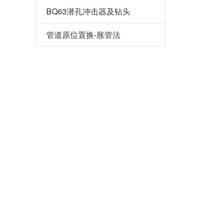
BQ63潜孔冲击器及钻头
管道原位置换-胀管法