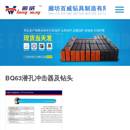
BQ63潜孔冲击器及钻头