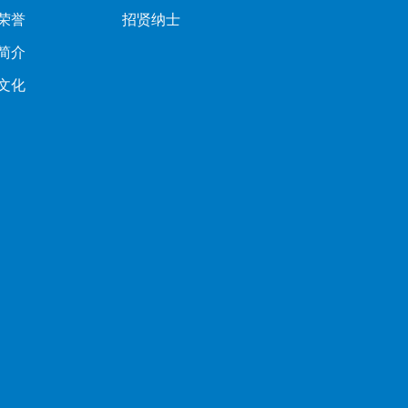
荣誉
招贤纳士
简介
文化