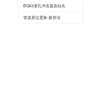
BQ63潜孔冲击器及钻头
管道原位置换-胀管法